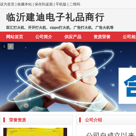
设为首页
|
收藏本站
|
保存到桌面
|
手机版
|
二维码
临沂建迪电子礼品商行
双汇打火机、开开打火机、zippo打火机、广告打火机、广告火机等
网站首页
公司简介
供应产品
资质荣誉
公司相
1
2
荣誉资质
公司介绍
公司自成立以来，